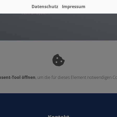
rutschhemmend
Datenschutz
Impressum
lbar
Badewanne: max. Höhe 0,5 m oder mit Tür
bzw. Liftsystem
sent-Tool öffnen
, um die für dieses Element notwendigen Co