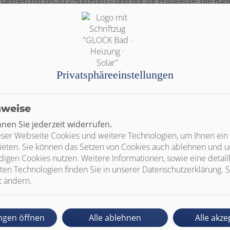
ahmen mit bis zu 2.500 Euro – und nur für Privatleute, die Bä
 sanieren möchten. Bäder in Ferienwohnungen sind nicht förd
rden und die Sanierung muss durch einen Fachbetrieb wie Glo
Privatsphäre­einstellungen
nweise
en Sie jederzeit widerrufen.
Mindestanforderungen für eine Förderung
ser Webseite Cookies und weitere Technologien, um Ihnen ein
ieten. Sie können das Setzen von Cookies auch ablehnen und un
igen Cookies nutzen. Weitere Informationen, sowie eine detaill
ten Technologien finden Sie in unserer Datenschutzerklärung. S
t ändern.
Dusche/Badewanne
Dusche: bodengleich oder max. 20 mm
en
Erhöhung
ungen öffnen
Alle ablehnen
Alle akze
Bodenbelag: rutschfest oder