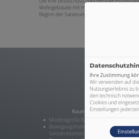
Die KfW bezuschusst zum Beispiel Einzelmaßn
Wohngebäude mit maximal zwei Wohneinheiten
Beginn der Sanierungsarbeiten beantragt we
Datenschutzhi
Ihre Zustimmung könn
Wir verwenden auf die
Nutzungserlebnis zu b
den technisch notwend
Cookies und eingesetz
Einstellungen jederzei
Raumänderungen
Mindestgröße Bad: 1,80 m x 2,20 m
Bewegungsfreiheit: Platz vor und zwisch
Einstell
Sanitärobjekten für z. B. Rollstuhlnutzung