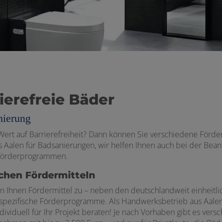
rierefreie Bäder
nierung
 Wert auf Barrierefreiheit? Dann können Sie verschiedene Förd
aus Aalen für Badsanierungen, wir helfen Ihnen auch bei der Bea
sförderprogrammen.
ichen Fördermitteln
hen Ihnen Fördermittel zu – neben den deutschlandweit einheit
erspezifische Förderprogramme. Als Handwerksbetrieb aus Aal
viduell für Ihr Projekt beraten! Je nach Vorhaben gibt es ver