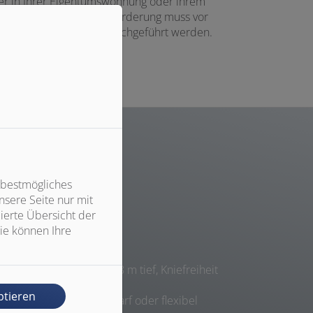
der in Ihrer Eigentumswohnung oder ihrem
erfähig. Wichtig: Die Förderung muss vor
ck Bad Heizung Solar durchgeführt werden.
 bestmögliches
sere Seite nur mit
ierte Übersicht der
ie können Ihre
WC
Waschbecken: min. 0,48 m tief, Kniefreiheit
zur Nutzung im Sitzen
ptieren
WC: Sitzhöhe nach Bedarf oder flexibel