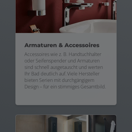
Armaturen & Accessoires
Accessoires wie z. B. Handtuchhalter
oder Seifenspender und Armaturen
sind schnell ausgetauscht und werten
Ihr Bad deutlich auf. Viele Hersteller
bieten Serien mit durchgängigem
Design – für ein stimmiges Gesamtbild.