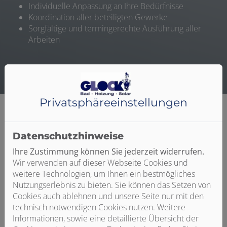
Individuelle Anpassung an Ihre Bedürfnisse
Koordination aller beteiligten Gewerke
Sorgfältige und termingerechte Ausführung aller
Arbeiten
Privatsphäre­einstellungen
Datenschutzhinweise
Fugenloses Bad
Ihre Zustimmung können Sie jederzeit widerrufen.
Wohlfühlatmosphäre der Extraklasse
Wir verwenden auf dieser Webseite Cookies und
Ihr Bad soll etwas Besonderes sein? Sie haben keine
weitere Technologien, um Ihnen ein bestmögliches
Lust auf kleine Fliesen und sich verfärbende
Nutzungserlebnis zu bieten. Sie können das Setzen von
Fugenmasse? Dann haben wir die perfekte Lösung für
Cookies auch ablehnen und unsere Seite nur mit den
Sie! Als erfahrener Handwerksbetrieb ist Glock Bad
technisch notwendigen Cookies nutzen. Weitere
Heizung Solar Ihr Partner aus Aalen für ein fugenloses
Informationen, sowie eine detaillierte Übersicht der