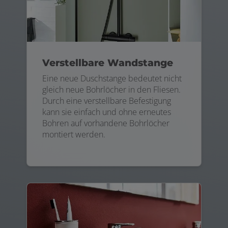
Verstellbare Wandstange
Eine neue Duschstange bedeutet nicht
gleich neue Bohrlöcher in den Fliesen.
Durch eine verstellbare Befestigung
kann sie einfach und ohne erneutes
Bohren auf vorhandene Bohrlöcher
montiert werden.