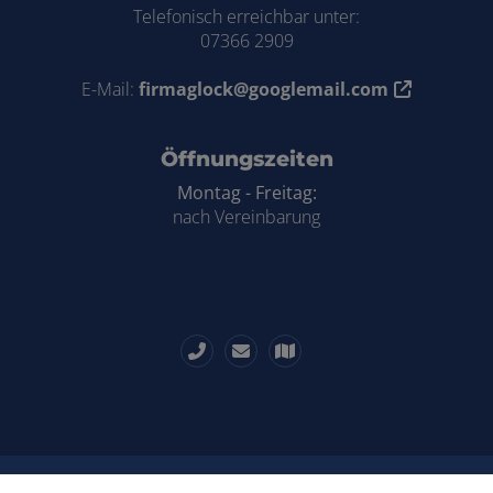
Telefonisch erreichbar unter:
07366 2909
E-Mail:
firmaglock@googlemail.com
Öffnungszeiten
Montag - Freitag:
nach Vereinbarung
Impressum
Datenschutz
Kontakt