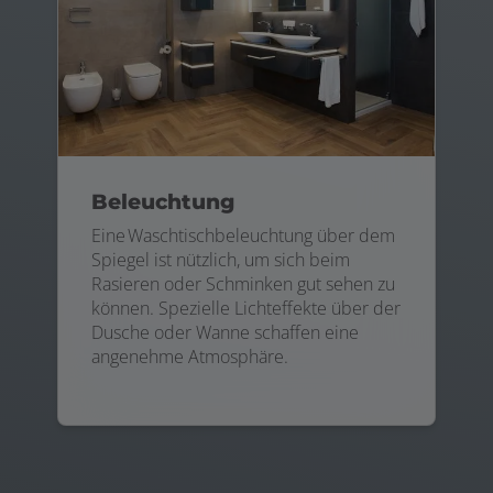
Beleuchtung
Eine Waschtischbeleuchtung über dem
Spiegel ist nützlich, um sich beim
Rasieren oder Schminken gut sehen zu
können. Spezielle Lichteffekte über der
Dusche oder Wanne schaffen eine
angenehme Atmosphäre.